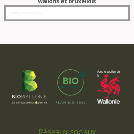
wallons et bruxellois
Réseaux sociaux