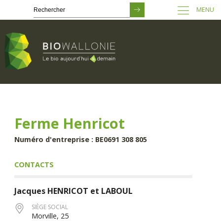
MENU
Passer
au
contenu
principal
Ferme Henricot
Numéro d'entreprise : BE0691 308 805
CONTACTS
Jacques
HENRICOT et LABOUL
SIÈGE SOCIAL
Morville, 25