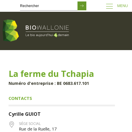
MENU
Passer
au
contenu
principal
La ferme du Tchapia
Numéro d'entreprise : BE 0683.617.101
CONTACTS
Cyrille
GUIOT
SIÈGE SOCIAL
Rue de la Ruelle, 17