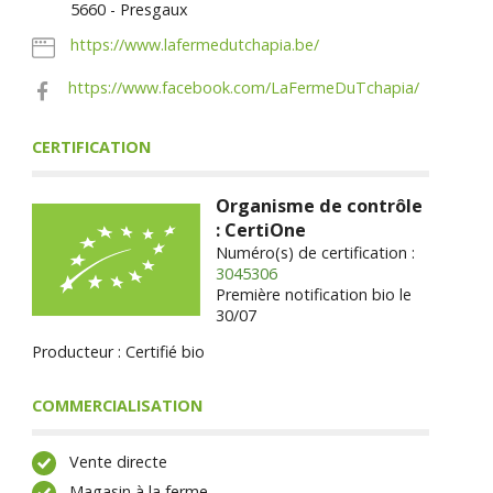
5660 - Presgaux
https://www.lafermedutchapia.be/
https://www.facebook.com/LaFermeDuTchapia/
CERTIFICATION
Organisme de contrôle
: CertiOne
Numéro(s) de certification :
3045306
Première notification bio le
30/07
Producteur : Certifié bio
COMMERCIALISATION
Vente directe
Magasin à la ferme