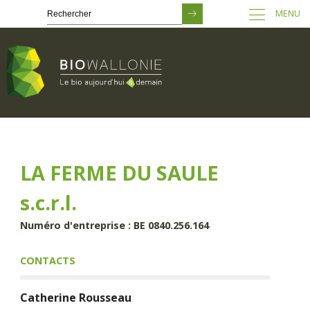
MENU
Passer
au
contenu
principal
LA FERME DU SAULE
s.c.r.l.
Numéro d'entreprise : BE 0840.256.164
CONTACTS
Catherine
Rousseau