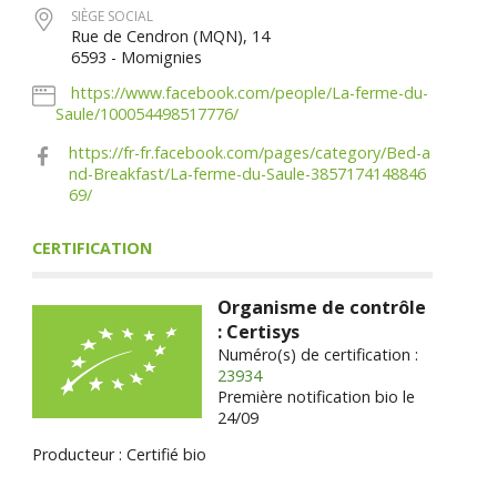
SIÈGE SOCIAL
Rue de Cendron (MQN), 14
6593 - Momignies
https://www.facebook.com/people/La-ferme-du-
Saule/100054498517776/
https://fr-fr.facebook.com/pages/category/Bed-a
nd-Breakfast/La-ferme-du-Saule-3857174148846
69/
CERTIFICATION
Organisme de contrôle
: Certisys
Numéro(s) de certification :
23934
Première notification bio le
24/09
Producteur : Certifié bio