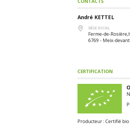
CONTACTS
André
KETTEL
SIÈGE SOCIAL
Ferme-de-Rosière,
6769 - Meix-devant
CERTIFICATION
O
N
P
Producteur : Certifié bio