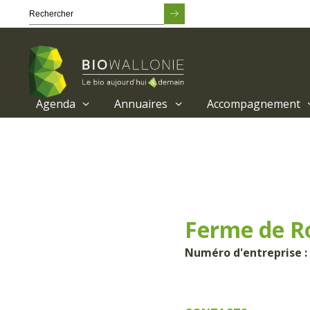
Agenda
Annuaires
Accompagnement
Passer
au
contenu
principal
Ferme de R
Numéro d'entreprise : 