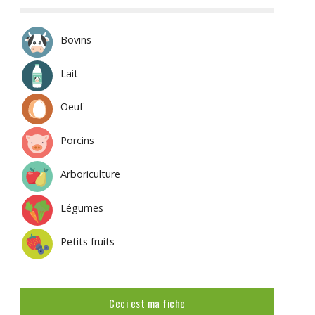
Bovins
Lait
Oeuf
Porcins
Arboriculture
Légumes
Petits fruits
Ceci est ma fiche