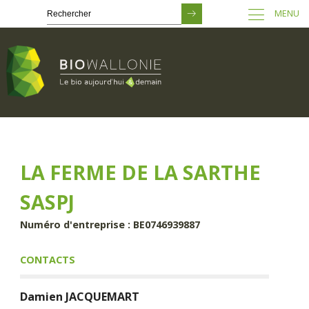
MENU
Passer
au
contenu
principal
LA FERME DE LA SARTHE
SASPJ
Numéro d'entreprise : BE0746939887
CONTACTS
Damien
JACQUEMART