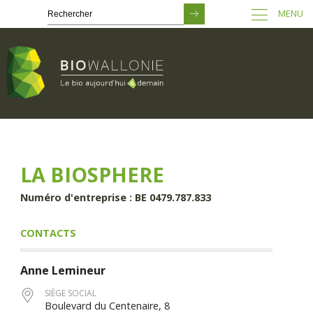
MENU
Passer
au
contenu
principal
LA BIOSPHERE
Numéro d'entreprise : BE 0479.787.833
CONTACTS
Anne
Lemineur
SIÈGE SOCIAL
Boulevard du Centenaire, 8