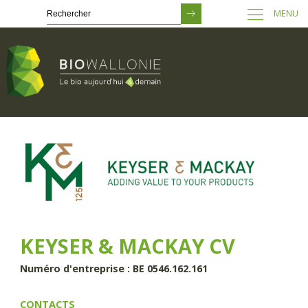
MENU
Passer
au
contenu
principal
KEYSER & MACKAY CV
Numéro d'entreprise : BE 0546.162.161
CONTACTS