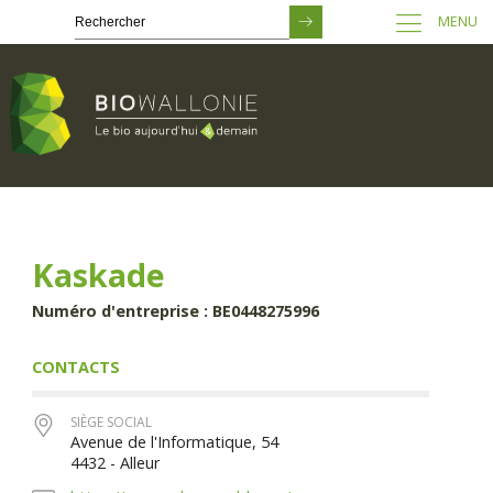
MENU
Passer
au
contenu
principal
Kaskade
Numéro d'entreprise : BE0448275996
CONTACTS
SIÈGE SOCIAL
Avenue de l'Informatique, 54
4432 - Alleur