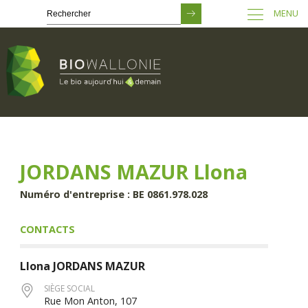
MENU
Passer
au
contenu
principal
JORDANS MAZUR Llona
Numéro d'entreprise : BE 0861.978.028
CONTACTS
Llona
JORDANS MAZUR
SIÈGE SOCIAL
Rue Mon Anton, 107