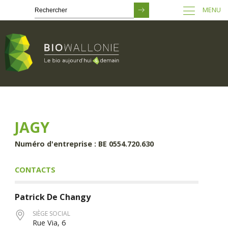
MENU
Passer
au
contenu
principal
JAGY
Numéro d'entreprise : BE 0554.720.630
CONTACTS
Patrick
De Changy
SIÈGE SOCIAL
Rue Via, 6