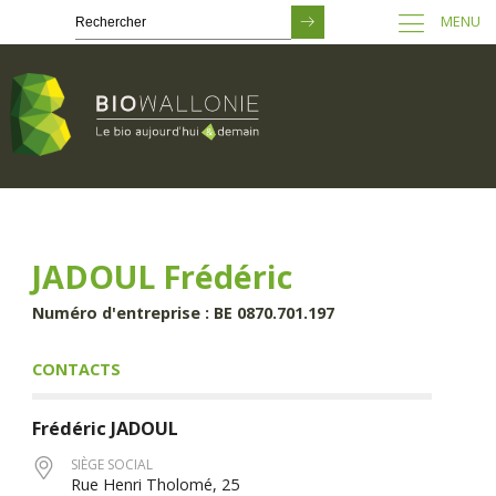
MENU
Passer
au
contenu
principal
JADOUL Frédéric
Numéro d'entreprise : BE 0870.701.197
CONTACTS
Frédéric
JADOUL
SIÈGE SOCIAL
Rue Henri Tholomé, 25