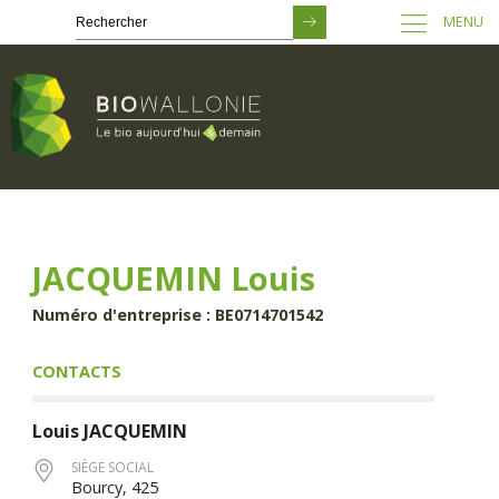
MENU
Passer
au
contenu
principal
JACQUEMIN Louis
Numéro d'entreprise : BE0714701542
CONTACTS
Louis
JACQUEMIN
SIÈGE SOCIAL
Bourcy, 425