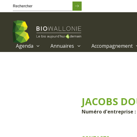
Agenda
Annuaires
Accompagnement
Passer
au
contenu
principal
JACOBS DO
Numéro d'entreprise :