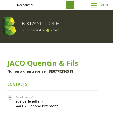
MENU
Passer
au
contenu
principal
JACO Quentin & Fils
Numéro d'entreprise : BE0779286518
CONTACTS
SIÈGE SOCIAL
rue de Jeneffe, 7
4460 - Horion-Hozémont