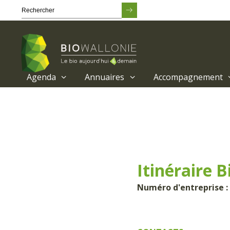
Agenda
Annuaires
Accompagnement
Passer
au
contenu
principal
Itinéraire 
Numéro d'entreprise :