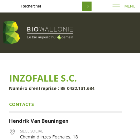
MENU
Passer
au
contenu
principal
INZOFALLE S.C.
Numéro d'entreprise : BE 0432.131.634
CONTACTS
Hendrik
Van Beuningen
SIÈGE SOCIAL
Chemin d'Inzes Fochales, 18