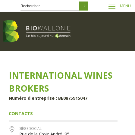
MENU
Passer
au
contenu
principal
INTERNATIONAL WINES
BROKERS
Numéro d'entreprise : BE0875915047
CONTACTS
SIÈGE SOCIAL
Rue de la Croix André, 95