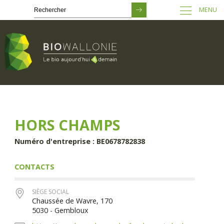
MENU
Passer
au
contenu
principal
HORS CHAMPS
Numéro d'entreprise : BE0678782838
CONTACTS
SIÈGE SOCIAL
Chaussée de Wavre, 170
5030 - Gembloux