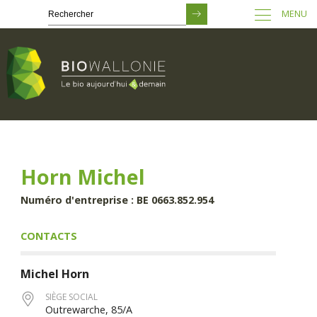
MENU
Passer
au
contenu
principal
Horn Michel
Numéro d'entreprise : BE 0663.852.954
CONTACTS
Michel
Horn
SIÈGE SOCIAL
Outrewarche, 85/A