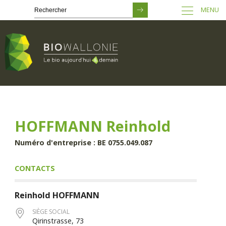
MENU
Passer
au
contenu
principal
HOFFMANN Reinhold
Numéro d'entreprise : BE 0755.049.087
CONTACTS
Reinhold
HOFFMANN
SIÈGE SOCIAL
Qirinstrasse, 73