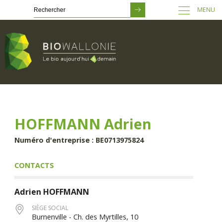
MENU
Passer
au
contenu
principal
HOFFMANN Adrien
Numéro d'entreprise : BE0713975824
CONTACTS
Adrien
HOFFMANN
SIÈGE SOCIAL
Burnenville - Ch. des Myrtilles, 10