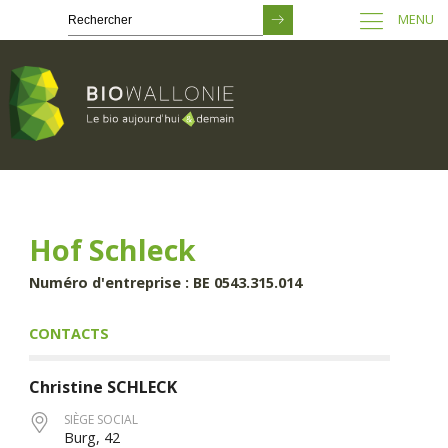
MENU
Passer
au
contenu
principal
Hof Schleck
Numéro d'entreprise : BE 0543.315.014
CONTACTS
Christine
SCHLECK
SIÈGE SOCIAL
Burg, 42