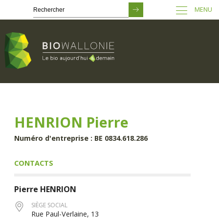
MENU
Passer
au
contenu
principal
HENRION Pierre
Numéro d'entreprise : BE 0834.618.286
CONTACTS
Pierre
HENRION
SIÈGE SOCIAL
Rue Paul-Verlaine, 13