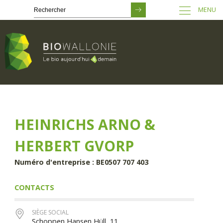
MENU
Passer
au
contenu
principal
HEINRICHS ARNO &
HERBERT GVORP
Numéro d'entreprise : BE0507 707 403
CONTACTS
SIÈGE SOCIAL
Schoppen,Hansen Hüll, 11