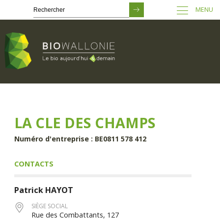
MENU
Passer
au
contenu
principal
LA CLE DES CHAMPS
Numéro d'entreprise : BE0811 578 412
CONTACTS
Patrick
HAYOT
SIÈGE SOCIAL
Rue des Combattants, 127