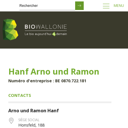
MENU
Passer
au
contenu
principal
Hanf Arno und Ramon
Numéro d'entreprise : BE 0870.722.181
CONTACTS
Arno und Ramon
Hanf
SIÈGE SOCIAL
Honsfeld, 188