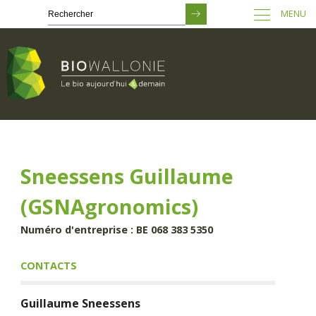
MENU
Passer
au
contenu
principal
Sneessens Guillaume
(GSNAgronomics)
Numéro d'entreprise : BE 068 383 5350
CONTACTS
Guillaume
Sneessens