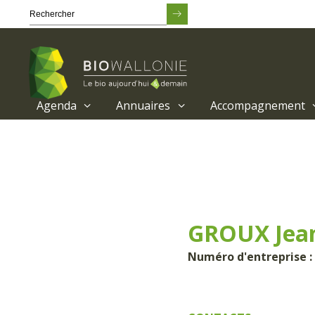
Agenda
Annuaires
Accompagnement
Passer
au
contenu
principal
GROUX Jea
Numéro d'entreprise : 