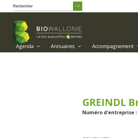
Agenda
Annuaires
Accompagnement
Passer
au
contenu
principal
GREINDL B
Numéro d'entreprise : 