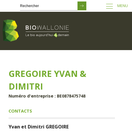
MENU
Passer
au
contenu
principal
GREGOIRE YVAN &
DIMITRI
Numéro d'entreprise : BE0878475748
CONTACTS
Yvan et Dimitri
GREGOIRE