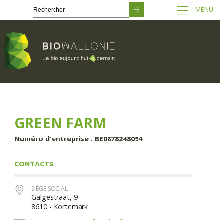
MENU
Passer
au
contenu
principal
GREEN FARM
Numéro d'entreprise : BE0878248094
CONTACTS
SIÈGE SOCIAL
Galgestraat, 9
8610 - Kortemark