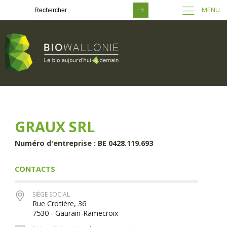
MENU
Passer
au
contenu
principal
GRAUX SRL
Numéro d'entreprise : BE 0428.119.693
CONTACTS
SIÈGE SOCIAL
Rue Crotière, 36
7530 - Gaurain-Ramecroix