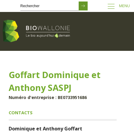
MENU
Passer
au
contenu
principal
Goffart Dominique et
Anthony SASPJ
Numéro d'entreprise : BE0733951686
CONTACTS
Dominique et Anthony
Goffart