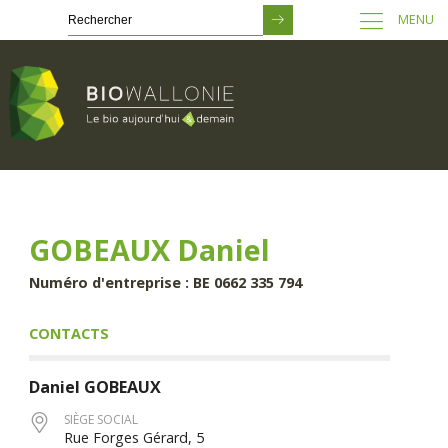
MENU
Passer
au
contenu
principal
GOBEAUX Daniel
Numéro d'entreprise : BE 0662 335 794
CONTACTS
Daniel
GOBEAUX
SIÈGE SOCIAL
Rue Forges Gérard, 5