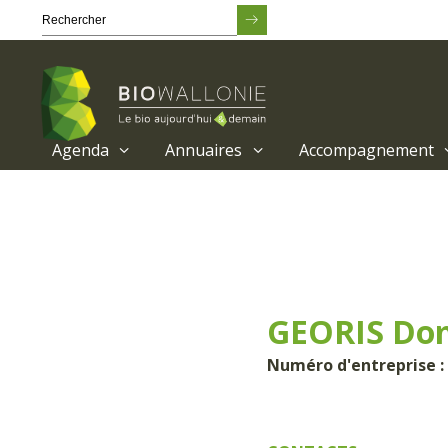
Agenda
Annuaires
Accompagnement
Passer
au
contenu
principal
GEORIS Do
Numéro d'entreprise :