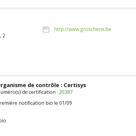
http://www.groschene.be
, 2
rganisme de contrôle : Certisys
uméro(s) de certification :
20387
remière notification bio le 01/09
bio