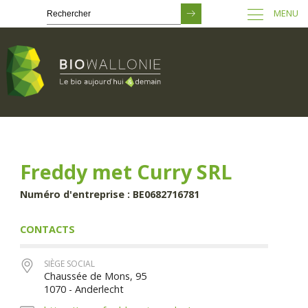
MENU
Passer
au
contenu
principal
Freddy met Curry SRL
Numéro d'entreprise : BE0682716781
CONTACTS
SIÈGE SOCIAL
Chaussée de Mons, 95
1070 - Anderlecht