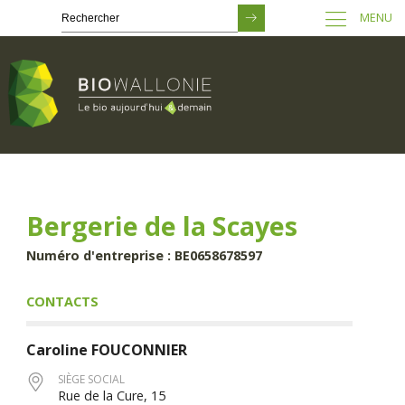
MENU
Passer
au
contenu
principal
Bergerie de la Scayes
Numéro d'entreprise : BE0658678597
CONTACTS
Caroline
FOUCONNIER
SIÈGE SOCIAL
Rue de la Cure, 15