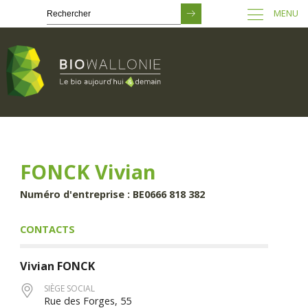
MENU
Passer
au
contenu
principal
FONCK Vivian
Numéro d'entreprise : BE0666 818 382
CONTACTS
Vivian
FONCK
SIÈGE SOCIAL
Rue des Forges, 55