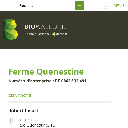
MENU
Passer
au
contenu
principal
Ferme Quenestine
Numéro d'entreprise : BE 0863.533.491
CONTACTS
Robert
Lisart
SIÈGE SOCIAL
Rue Quenestine, 16