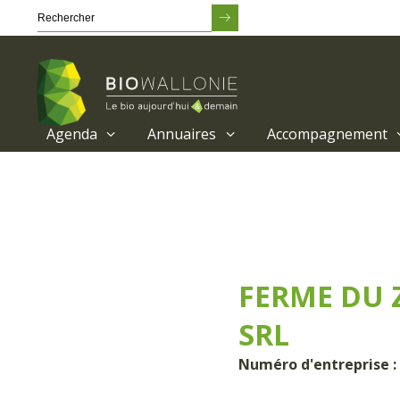
Agenda
Annuaires
Accompagnement
Passer
au
contenu
principal
FERME DU 
SRL
Numéro d'entreprise :