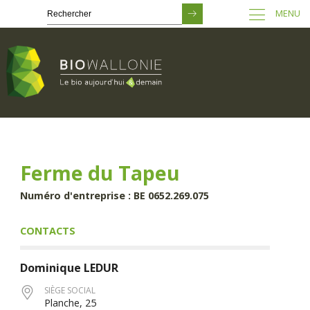
MENU
Passer
au
contenu
principal
Ferme du Tapeu
Numéro d'entreprise : BE 0652.269.075
CONTACTS
Dominique
LEDUR
SIÈGE SOCIAL
Planche, 25