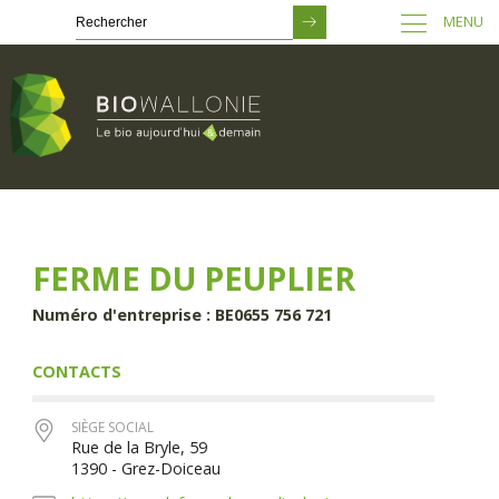
MENU
Passer
au
contenu
principal
FERME DU PEUPLIER
Numéro d'entreprise : BE0655 756 721
CONTACTS
SIÈGE SOCIAL
Rue de la Bryle, 59
1390 - Grez-Doiceau