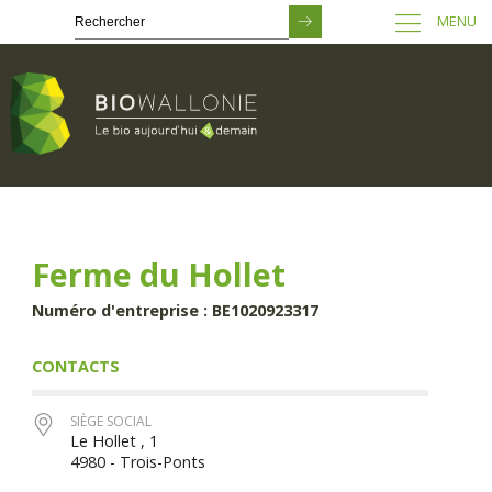
MENU
Passer
au
contenu
principal
Ferme du Hollet
Numéro d'entreprise : BE1020923317
CONTACTS
SIÈGE SOCIAL
Le Hollet , 1
4980 - Trois-Ponts