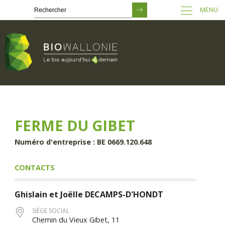
MENU
Passer
au
contenu
principal
FERME DU GIBET
Numéro d'entreprise : BE 0669.120.648
CONTACTS
Ghislain et Joëlle
DECAMPS-D'HONDT
SIÈGE SOCIAL
Chemin du Vieux Gibet, 11