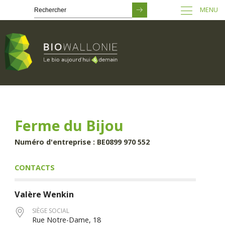
MENU
Passer
au
contenu
principal
Ferme du Bijou
Numéro d'entreprise : BE0899 970 552
CONTACTS
Valère
Wenkin
SIÈGE SOCIAL
Rue Notre-Dame, 18