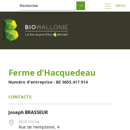
MENU
Passer
au
contenu
principal
Ferme d’Hacquedeau
Numéro d'entreprise : BE 0655.417.914
CONTACTS
Joseph
BRASSEUR
SIÈGE SOCIAL
Rue de Hemptinne, 4