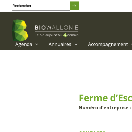
Agenda
Annuaires
Accompagnement
Passer
au
contenu
principal
Ferme d’Esc
Numéro d'entreprise : 