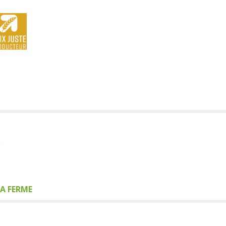
e
A FERME