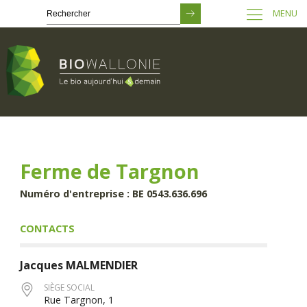
MENU
Passer
au
contenu
principal
Ferme de Targnon
Numéro d'entreprise : BE 0543.636.696
CONTACTS
Jacques
MALMENDIER
SIÈGE SOCIAL
Rue Targnon, 1