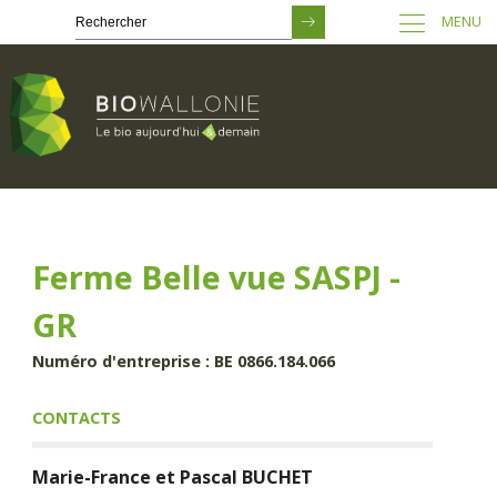
MENU
Passer
au
contenu
principal
Ferme Belle vue SASPJ -
GR
Numéro d'entreprise : BE 0866.184.066
CONTACTS
Marie-France et Pascal
BUCHET